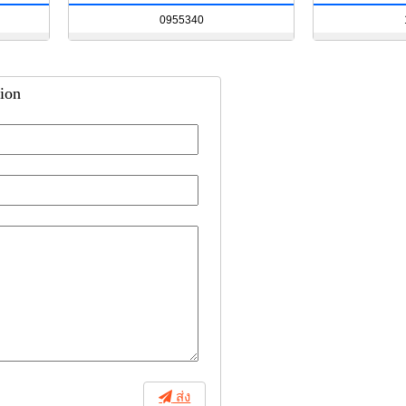
0955340
ion
ส่ง