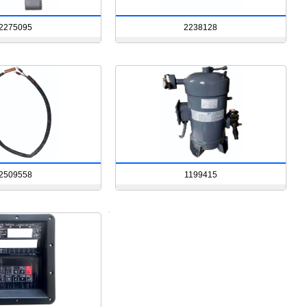
2275095
2238128
2509558
1199415
48