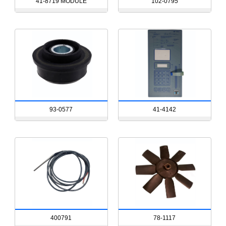
41-8719 MODULE
102-0795
93-0577
41-4142
400791
78-1117